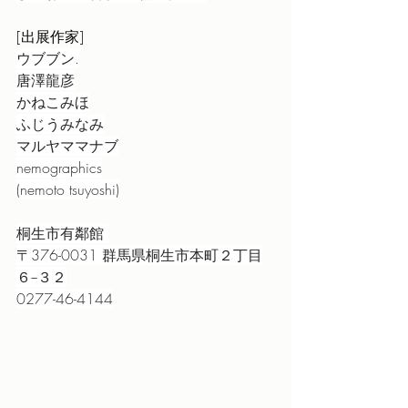
[出展作家]
ウブブン.
唐澤龍彦
かねこみほ
ふじうみなみ
マルヤママナブ
nemographics
(nemoto tsuyoshi)
桐生市有鄰館 
〒376-0031 群馬県桐生市本町２丁目
６−３２
0277-46-4144