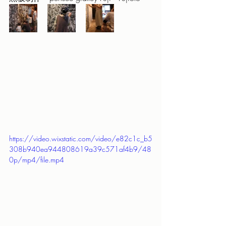
https://video.wixstatic.com/video/e82c1c_b5
308b940ea944808619a39c571af4b9/48
0p/mp4/file.mp4