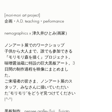
[mori-mori art project]
企画・A.D. teaching・performance
nemographics x 津久井ひとみ(画家）
ノンアート展でのワークショップ
子供から大人まで。誰でも参加できる
『モリモリ森を描く』プロジェクト。
味噌醤油蔵に特設の巨大黒板アート。3
日間の制作過程を映像にまとめまし
た。
ご来場者の皆さま、ノンアート展のス
タッフ、みなさんに描いていただい
た”モリモリ”をどうぞ見つけてください
(^-^)
黒板制作　pensee gralley Fuji   Fujioto 