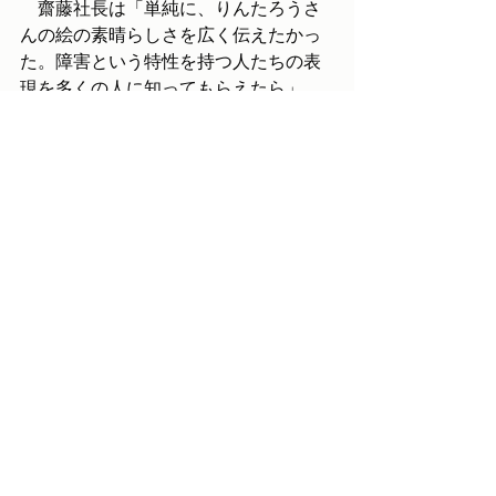
　齋藤社長は「単純に、りんたろうさ
んの絵の素晴らしさを広く伝えたかっ
た。障害という特性を持つ人たちの表
現を多くの人に知ってもらえたら」。
野村さんは「思いを言葉で伝えられな
い障害者と呼ばれる人たちが社会とつ
ながるきっかけになればうれしい」
と、関係者に感謝している。
最新記事
すべて表示