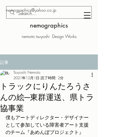
nemographics@yahoo.co.jp
nemographics
nemoto tsuyoshi Design Works
記事
Tsuyoshi Nemoto
2021年12月1日
読了時間: 2分
トラックにりんたろうさ
んの絵─東群運送、県トラ
協事業
僕もアートディレクター・デザイナー
として参加している障害者アート支援
のチーム『あめんぼプロジェクト』