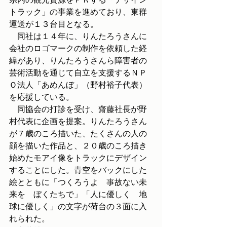
トラック」の事業を進めており、東群
運送が１３台目となる。
　同社は１４年に、りんたろうさんに
会社のロゴマークの制作を依頼した経
緯があり、りんたろうさんら障害者の
芸術活動を通じて自立を支援するＮＰ
Ｏ法人「あめんぼ」（野村裕子代表）
を応援している。
　同協会の打診を受け、齋藤社長が野
村代表に企画を提案。りんたろうさん
が７歳のころ描いた、たくさんの人の
顔を描いた作品と、２０歳のころ描き
始めたモアイ像をトラックにデザイン
することにした。青空をバックにした
絵とともに「つくろうよ　事故ない未
来を　ぼくたちで」「人に優しく　地
球に優しく」の文字が荷台の３面に入
れられた。