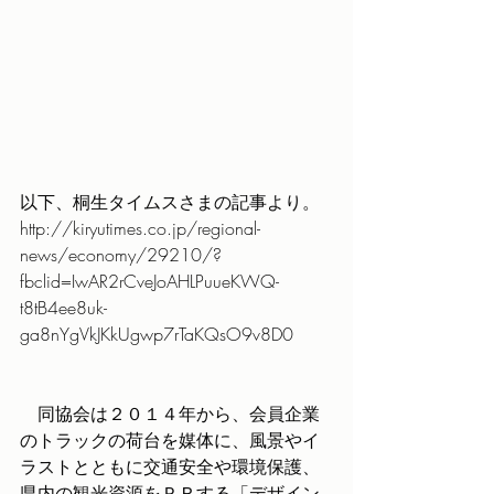
以下、桐生タイムスさまの記事より。
http://kiryutimes.co.jp/regional-
news/economy/29210/?
fbclid=IwAR2rCveJoAHLPuueKWQ-
t8tB4ee8uk-
ga8nYgVkJKkUgwp7rTaKQsO9v8D0
　同協会は２０１４年から、会員企業
のトラックの荷台を媒体に、風景やイ
ラストとともに交通安全や環境保護、
県内の観光資源をＰＲする「デザイン