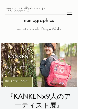
nemographics@yahoo.co.jp
nemographics
nemoto tsuyoshi Design Works
『KANKEN×9人のア
ーティスト展』