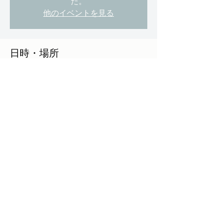
た。
他のイベントを見る
日時・場所
2020年8月11日 19:00 – 2020年9月07日
20:17
FJALLRAVEN by 3NITY TOKYO, 日本、〒150-
0001 東京都渋谷区神宮前６丁目１９−１ 長
野ビル1F
このイベントをシェア