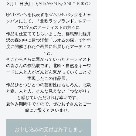
8月11日(火)
  |  
FJALLRAVEN by 3NITY TOKYO
FJALLRAVENを代表するKANKENバッグをキャ
ンバスにして、「北欧ラップランド」をテー
マに9人のアーティストの方々に
作品を仕立ててもらいました。群馬県北軽井
沢の森の中に建つ洋館「ルオムの森」で昨年
度に開催された企画展に出展したアーティス
トと、
そこからさらに繋がっていったアーティスト
の皆さんの作品展です。北欧・自然をキーワ
ードに人と人がどんどん繋がっていくことで
実現したこの作品展。
作品ひとつひとつの芸術性はもちろん、北欧
と森、人と人、そんな見えない「つながり」
も感じていただければ幸いです。
夏休み期間中ですので、ぜひお子さんとご一
緒にご覧くださいませ。
お申し込みの受付は終了しまし